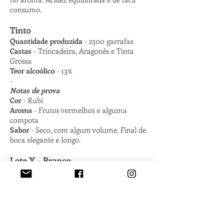
consumo.
Tinto
Quantidade produzida
- 2500 garrafas
Castas
- Trincadeira, Aragonês e Tinta
Grossa
Teor alcoólico
- 13%
-
Notas de prova
Cor
- Rubi
Aroma
- Frutos vermelhos e alguma
compota
Sabor
- Seco, com algum volume. Final de
boca elegante e longo.
Lote X - Branco
O ‘Mestre Daniel - Lote X’ é produzido em
apenas uma talha fabricada em Vila Alva
por mestres locais.
As uvas são exclusivamente de vinhas
velhas e de castas locais tradicionalmente
usadas no fabrico de vinho branco até