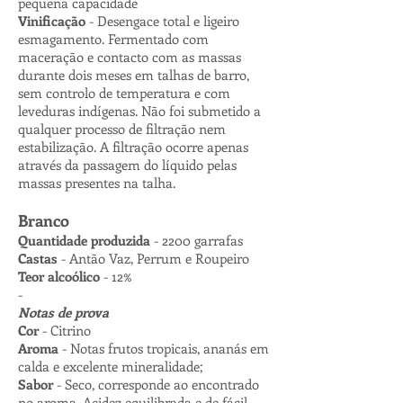
pequena capacidade
Vinificação
- Desengace total e ligeiro
esmagamento. Fermentado com
maceração e contacto com as massas
durante dois meses em talhas de barro,
sem controlo de temperatura e com
leveduras indígenas. Não foi submetido a
qualquer processo de filtração nem
estabilização. A filtração ocorre apenas
através da passagem do líquido pelas
massas presentes na talha.
Branco
Quantidade produzida
- 2200 garrafas
Castas
- Antão Vaz, Perrum e Roupeiro
Teor alcoólico
- 12%
-
Notas de prova
Cor
- Citrino
Aroma
- Notas frutos tropicais, ananás em
calda e excelente mineralidade;
Sabor
- Seco, corresponde ao encontrado
no aroma. Acidez equilibrada e de fácil